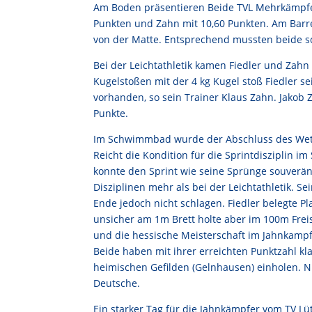
Am Boden präsentieren Beide TVL Mehrkämpfer
Punkten und Zahn mit 10,60 Punkten. Am Barr
von der Matte. Entsprechend mussten beide 
Bei der Leichtathletik kamen Fiedler und Zahn 
Kugelstoßen mit der 4 kg Kugel stoß Fiedler sei
vorhanden, so sein Trainer Klaus Zahn. Jakob 
Punkte.
Im Schwimmbad wurde der Abschluss des Wett
Reicht die Kondition für die Sprintdisziplin 
konnte den Sprint wie seine Sprünge souverä
Disziplinen mehr als bei der Leichtathletik. 
Ende jedoch nicht schlagen. Fiedler belegte P
unsicher am 1m Brett holte aber im 100m Freis
und die hessische Meisterschaft im Jahnkampf
Beide haben mit ihrer erreichten Punktzahl kla
heimischen Gefilden (Gelnhausen) einholen. Nu
Deutsche.
Ein starker Tag für die Jahnkämpfer vom TV L