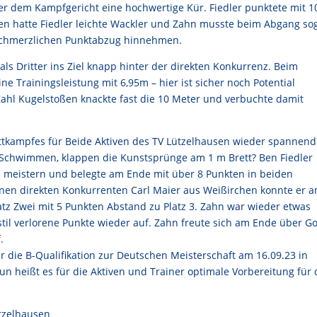
 dem Kampfgericht eine hochwertige Kür. Fiedler punktete mit 1
en hatte Fiedler leichte Wackler und Zahn musste beim Abgang so
schmerzlichen Punktabzug hinnehmen.
als Dritter ins Ziel knapp hinter der direkten Konkurrenz. Beim
ne Trainingsleistung mit 6,95m – hier ist sicher noch Potential
Zahl Kugelstoßen knackte fast die 10 Meter und verbuchte damit
kampfes für Beide Aktiven des TV Lützelhausen wieder spannend
im Schwimmen, klappen die Kunstsprünge am 1 m Brett? Ben Fiedler
n meistern und belegte am Ende mit über 8 Punkten in beiden
Seinen direkten Konkurrenten Carl Maier aus Weißirchen konnte er 
latz Zwei mit 5 Punkten Abstand zu Platz 3. Zahn war wieder etwas
til verlorene Punkte wieder auf. Zahn freute sich am Ende über G
.
r die B-Qualifikation zur Deutschen Meisterschaft am 16.09.23 in
n heißt es für die Aktiven und Trainer optimale Vorbereitung für 
ützelhausen