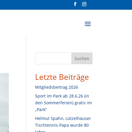
S
Suchen
u
c
Letzte Beiträge
h
e
Mitgliedsbeitrag 2026
n
Sport im Park ab 28.6.26 (in
den Sommerferien) gratis im
„Park“
Helmut Spahn, Lützelhäuser
Tischtennis-Papa wurde 80
Jahre