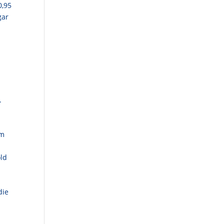
0,95
gar
.
am
old
die