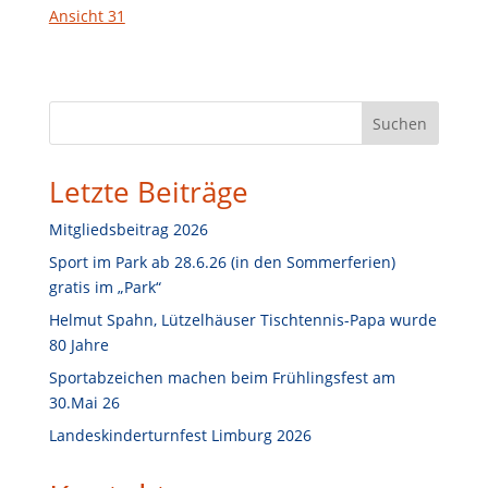
Ansicht 31
S
Suchen
u
c
Letzte Beiträge
h
e
Mitgliedsbeitrag 2026
n
Sport im Park ab 28.6.26 (in den Sommerferien)
gratis im „Park“
Helmut Spahn, Lützelhäuser Tischtennis-Papa wurde
80 Jahre
Sportabzeichen machen beim Frühlingsfest am
30.Mai 26
Landeskinderturnfest Limburg 2026