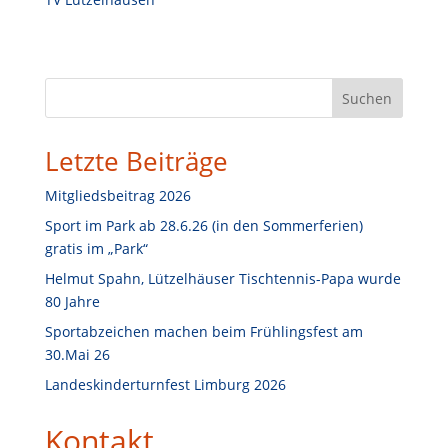
S
Suchen
u
c
Letzte Beiträge
h
e
Mitgliedsbeitrag 2026
n
Sport im Park ab 28.6.26 (in den Sommerferien)
gratis im „Park“
Helmut Spahn, Lützelhäuser Tischtennis-Papa wurde
80 Jahre
Sportabzeichen machen beim Frühlingsfest am
30.Mai 26
Landeskinderturnfest Limburg 2026
Kontakt