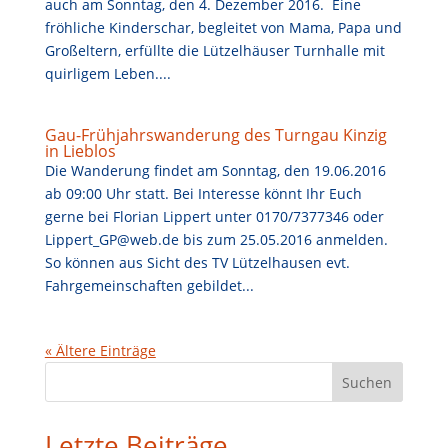
auch am Sonntag, den 4. Dezember 2016. Eine
fröhliche Kinderschar, begleitet von Mama, Papa und
Großeltern, erfüllte die Lützelhäuser Turnhalle mit
quirligem Leben....
Gau-Frühjahrswanderung des Turngau Kinzig
in Lieblos
Die Wanderung findet am Sonntag, den 19.06.2016
ab 09:00 Uhr statt. Bei Interesse könnt Ihr Euch
gerne bei Florian Lippert unter 0170/7377346 oder
Lippert_GP@web.de bis zum 25.05.2016 anmelden.
So können aus Sicht des TV Lützelhausen evt.
Fahrgemeinschaften gebildet...
« Ältere Einträge
S
Suchen
u
c
Letzte Beiträge
h